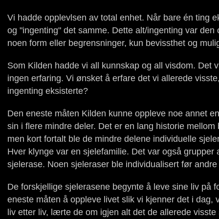
Vi hadde opplevlsen av total enhet. Når bare én ting ek
og "ingenting" det samme. Dette alt/ingenting var de
noen form eller begrensninger, kun bevissthet og muli
Som Kilden hadde vi all kunnskap og all visdom. Det v
ingen erfaring. Vi ønsket å erfare det vi allerede viss
ingenting eksisterte?
Den eneste måten Kilden kunne oppleve noe annet enn
sin i flere mindre deler. Det er en lang historie mellom
men kort fortalt ble de mindre delene individuelle sjeler.
Hver klynge var en sjelefamilie. Det var også grupper 
sjelerase. Noen sjeleraser ble individualisert før andr
De forskjellige sjelerasene begynte å leve sine liv på 
eneste måten å oppleve livet slik vi kjenner det i dag, 
liv etter liv, lærte de om igjen alt det de allerede vi