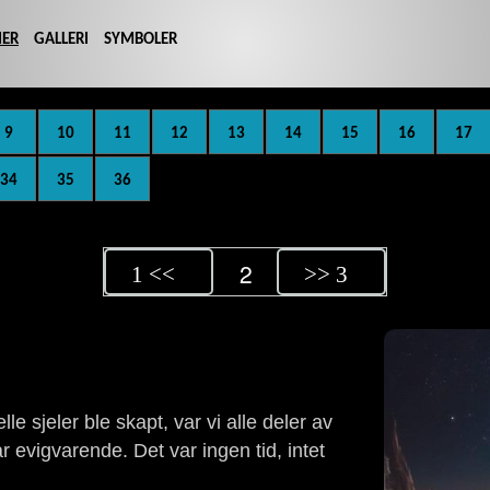
IER
GALLERI
SYMBOLER
9
10
11
12
13
14
15
16
17
34
35
36
2
1 <<
>> 3
e sjeler ble skapt, var vi alle deler av
ar evigvarende. Det var ingen tid, intet