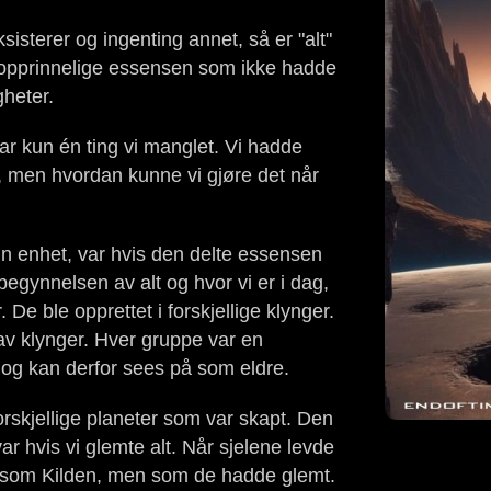
sisterer og ingenting annet, så er "alt"
n opprinnelige essensen som ikke hadde
gheter.
ar kun én ting vi manglet. Vi hadde
te, men hvordan kunne vi gjøre det når
 enhet, var hvis den delte essensen
 begynnelsen av alt og hvor vi er i dag,
 De ble opprettet i forskjellige klynger.
av klynger. Hver gruppe var en
e og kan derfor sees på som eldre.
forskjellige planeter som var skapt. Den
var hvis vi glemte alt. Når sjelene levde
sste som Kilden, men som de hadde glemt.