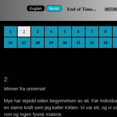
End of Time...
HISTOR
1
2
3
4
5
6
7
8
26
27
28
29
30
31
32
33
2
Minner fra universet
Mye har skjedd siden begynnelsen av alt. Før individuell
en større kraft som jeg kaller Kilden. Vi var ett, og vi v
rom og ingen fysisk materie.