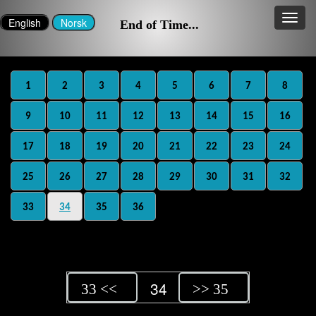
End of Time...
1
2
3
4
5
6
7
8
9
10
11
12
13
14
15
16
17
18
19
20
21
22
23
24
25
26
27
28
29
30
31
32
33
34
35
36
34
33 <<
>> 35