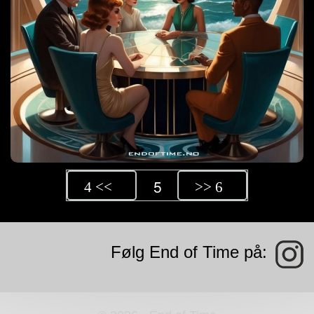
5
4 <<
>> 6
Følg End of Time på: