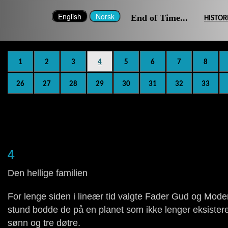
End of Time...
HISTOR
1
2
3
4
5
6
7
8
26
27
28
29
30
31
32
33
4
Den hellige familien
For lenge siden i lineær tid valgte Fader Gud og Moder
stund bodde de på en planet som ikke lenger eksisterer.
sønn og tre døtre.