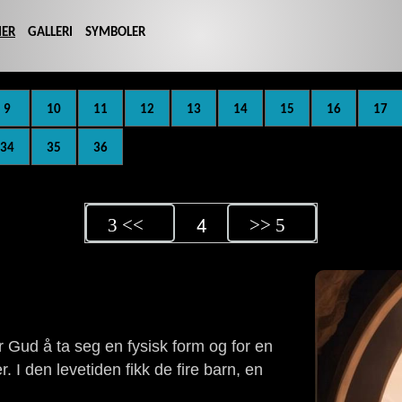
IER
GALLERI
SYMBOLER
9
10
11
12
13
14
15
16
17
34
35
36
4
3 <<
>> 5
 Gud å ta seg en fysisk form og for en
 I den levetiden fikk de fire barn, en