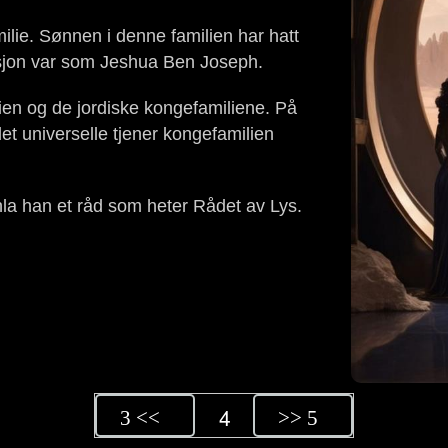
ilie. Sønnen i denne familien har hatt
asjon var som Jeshua Ben Joseph.
lien og de jordiske kongefamiliene. På
det universelle tjener kongefamilien
nnla han et råd som heter Rådet av Lys.
4
3 <<
>> 5