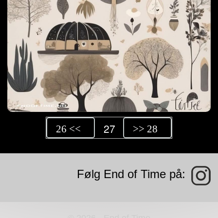
27
26 <<
>> 28
Følg End of Time på: