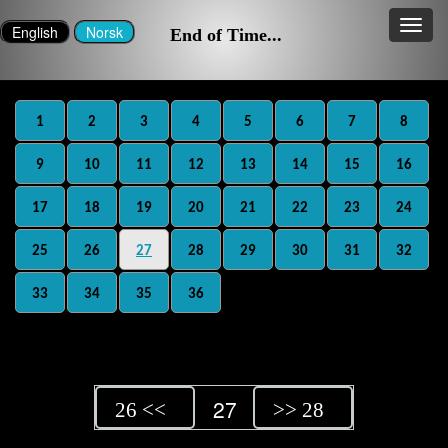
End of Time...
1
2
3
4
5
6
7
8
9
10
11
12
13
14
15
16
17
18
19
20
21
22
23
24
25
26
27
28
29
30
31
32
33
34
35
36
27
26 <<
>> 28